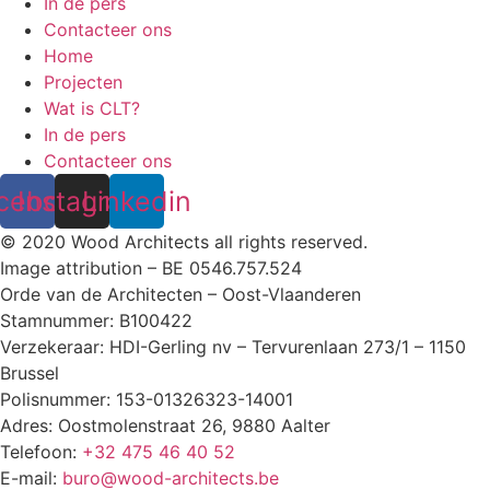
In de pers
Contacteer ons
Home
Projecten
Wat is CLT?
In de pers
Contacteer ons
cebook
Instagram
Linkedin
© 2020 Wood Architects all rights reserved.
Image attribution – BE 0546.757.524
Orde van de Architecten – Oost-Vlaanderen
Stamnummer: B100422
Verzekeraar: HDI-Gerling nv – Tervurenlaan 273/1 – 1150
Brussel
Polisnummer: 153-01326323-14001
Adres: Oostmolenstraat 26, 9880 Aalter
Telefoon:
+32 475 46 40 52
E-mail:
buro@wood-architects.be