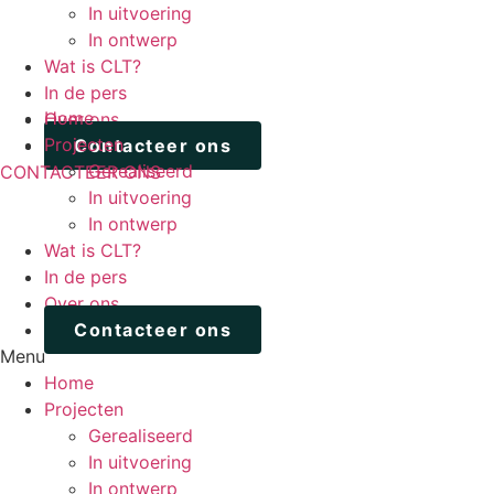
In uitvoering
In ontwerp
Wat is CLT?
In de pers
Home
Over ons
Projecten
Contacteer ons
Gerealiseerd
CONTACTEER ONS
In uitvoering
In ontwerp
Wat is CLT?
In de pers
Over ons
Contacteer ons
Menu
Home
Projecten
Gerealiseerd
In uitvoering
In ontwerp