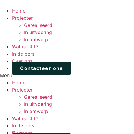
Skip
to
Home
content
Projecten
Gerealiseerd
In uitvoering
In ontwerp
Wat is CLT?
In de pers
Over ons
Contacteer ons
Menu
Home
Projecten
Gerealiseerd
In uitvoering
In ontwerp
Wat is CLT?
In de pers
Home
Over ons